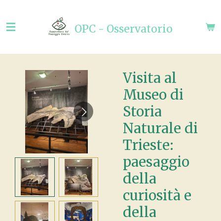
Vai
al
OPC - Osservatorio
contenuto
principale
Visita al
Museo di
Storia
Naturale di
Trieste:
paesaggio
della
curiosità e
della