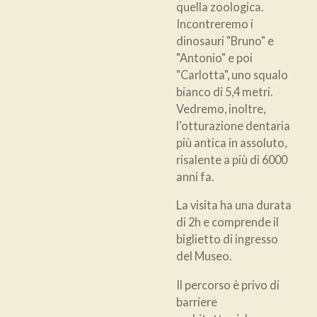
quella zoologica.
Incontreremo i
dinosauri "Bruno" e
"Antonio" e poi
"Carlotta", uno squalo
bianco di 5,4 metri.
Vedremo, inoltre,
l'otturazione dentaria
più antica in assoluto,
risalente a più di 6000
anni fa.
La visita ha una durata
di 2h e comprende il
biglietto di ingresso
del Museo.
Il percorso è privo di
barriere