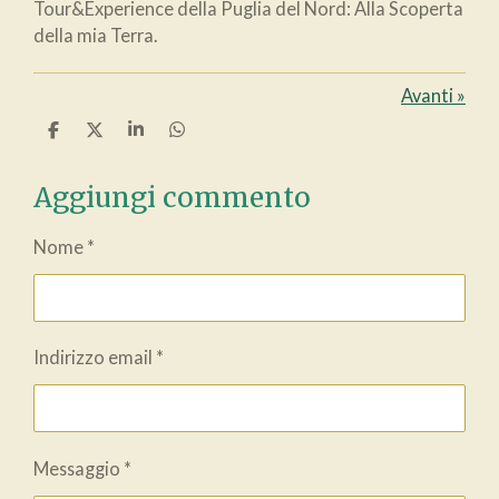
Tour&Experience della Puglia del Nord: Alla Scoperta
della mia Terra.
Avanti
»
C
C
C
C
o
o
o
o
n
n
n
n
Aggiungi commento
d
d
d
d
i
i
i
i
v
v
v
v
Nome *
i
i
i
i
d
d
d
d
i
i
i
i
Indirizzo email *
Messaggio *